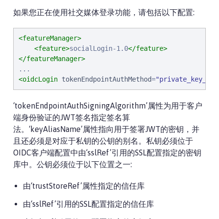
如果您正在使用社交媒体登录功能，请包括以下配置:
<featureManager>
<feature>
socialLogin-1.0
</feature>
</featureManager>
<oidcLogin
tokenEndpointAuthMethod
=
"
private_key_jwt
‘tokenEndpointAuthSigningAlgorithm’属性为用于客户
端身份验证的JWT签名指定签名算
法。‘keyAliasName’属性指向用于签署JWT的密钥，并
且还必须是对应于私钥的公钥的别名。私钥必须位于
OIDC客户端配置中由‘sslRef’引用的SSL配置指定的密钥
库中。公钥必须位于以下位置之一:
由‘trustStoreRef’属性指定的信任库
由‘sslRef’引用的SSL配置指定的信任库