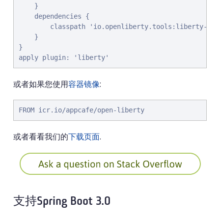
    }

    dependencies {

        classpath 'io.openliberty.tools:liberty-grad
    }

}

apply plugin: 'liberty'
或者如果您使用
容器镜像
:
FROM icr.io/appcafe/open-liberty
或者看看我们的
下载页面
.
支持Spring Boot 3.0