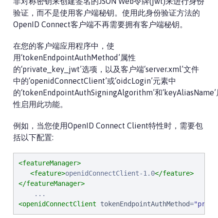
非对称密钥来创建签名的JSON Web令牌(jwt)来进行身份
验证，而不是使用客户端秘钥。使用此身份验证方法的
OpenID Connect客户端不再需要拥有客户端秘钥。
在您的客户端应用程序中，使
用‘tokenEndpointAuthMethod’属性
的‘private_key_jwt’选项，以及客户端‘server.xml’文件
中的‘openidConnectClient’或‘oidcLogin’元素中
的‘tokenEndpointAuthSigningAlgorithm’和‘keyAliasName
性启用此功能。
例如，当您使用OpenID Connect Client特性时，需要包
括以下配置:
<featureManager>
<feature>
openidConnectClient-1.0
</feature>
</featureManager>
<openidConnectClient
tokenEndpointAuthMethod
=
"
priva